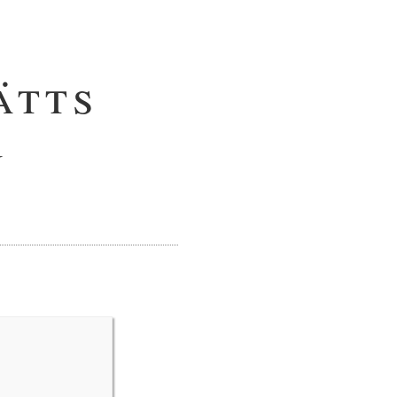
ätts
n