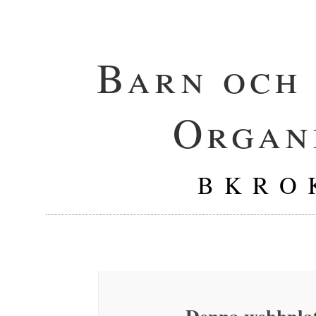
Barn och
Organ
B K R O