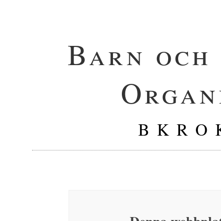
Barn och
Organ
B K R O