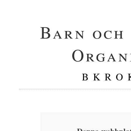
Barn och
Organ
B K R O