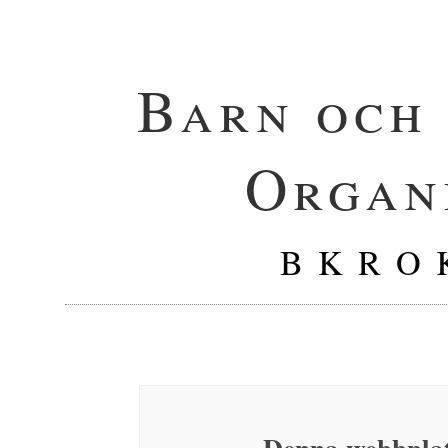
Barn och
Organ
B K R O