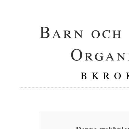
Barn och
Organ
B K R O