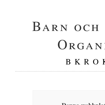
Barn och
Organ
B K R O