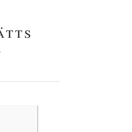
ätts
n